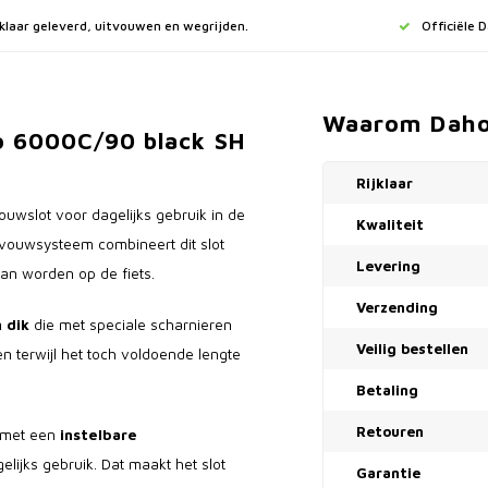
jklaar geleverd, uitvouwen en wegrijden.
Officiële 
Waarom Dah
o 6000C/90 black SH
Rijklaar
uwslot voor dagelijks gebruik in de
Kwaliteit
e vouwsysteem combineert dit slot
Levering
an worden op de fiets.
Verzending
 dik
die met speciale scharnieren
Veilig bestellen
 terwijl het toch voldoende lengte
Betaling
Retouren
g met een
instelbare
gelijks gebruik. Dat maakt het slot
Garantie