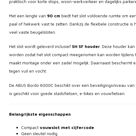
praktisch voor korte stops, woon-werkverkeer en dagelijks parkere
Met een lengte van
90 cm
biedt het slot voldoende ruimte om een
paal of hekwerk vast te zetten. Dankzij de flexibele constructie is 
veel vaste beugelsloten.
Het slot wordt geleverd inclusief
SH SF houder
. Deze houder kan
worden zodat het slot compact meegenomen kan worden tijdens he
maakt montage onder een zadel mogelijk. Daarnaast beschermt ee
tegen vuil en vocht.
De ABUS Bordo 6000C beschikt over een beveiligingsniveau van
is geschikt voor goede stadsfietsen, e-bikes en vouwfietsen.
Belangrijkste eigenschappen
Compact
vouwslot met cijfercode
Geen sleutel nodig