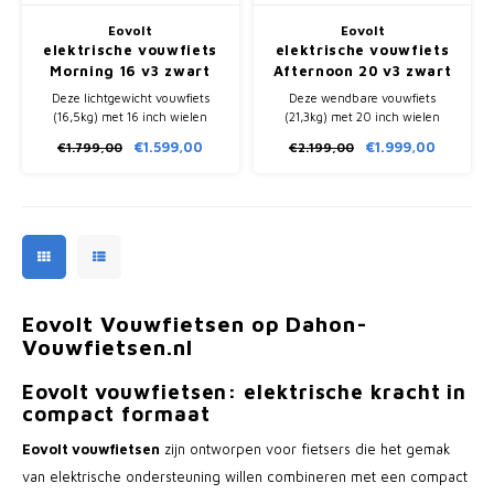
Eovolt
Eovolt
elektrische vouwfiets
elektrische vouwfiets
Morning 16 v3 zwart
Afternoon 20 v3 zwart
Deze lichtgewicht vouwfiets
Deze wendbare vouwfiets
(16,5kg) met 16 inch wielen
(21,3kg) met 20 inch wielen
heeft een range van ongeveer
heeft een range van ongeveer
€1.599,00
€1.999,00
€1.799,00
€2.199,00
60km. Opgevouwen in 10
80km en is daarmee de perfecte
seconden is hij gemakkelijk te
keuze voor woon-werkverkeer.
vervoeren voor dagelijks
gebruik.
Eovolt Vouwfietsen op Dahon-
Vouwfietsen.nl
Eovolt vouwfietsen: elektrische kracht in
compact formaat
Eovolt vouwfietsen
zijn ontworpen voor fietsers die het gemak
van elektrische ondersteuning willen combineren met een compact