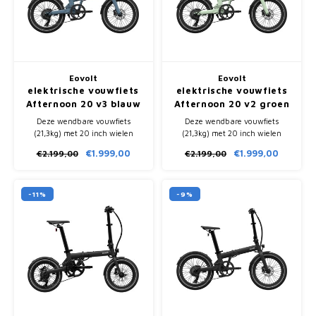
Eovolt
Eovolt
elektrische vouwfiets
elektrische vouwfiets
Afternoon 20 v3 blauw
Afternoon 20 v2 groen
Deze wendbare vouwfiets
Deze wendbare vouwfiets
(21,3kg) met 20 inch wielen
(21,3kg) met 20 inch wielen
heeft een range van ongeveer
heeft een range van ongeveer
€1.999,00
€1.999,00
€2.199,00
€2.199,00
80km en is daarmee de perfecte
80km en is daarmee de perfecte
keuze voor woon-werkverkeer.
keuze voor woon-werkverkeer.
-11%
-9%