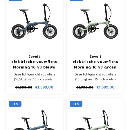
Fietscomputers
Verlichting
Zadeltassen
Vouwfiets Banden
Eovolt
Eovolt
elektrische vouwfiets
elektrische vouwfiets
Morning 16 v3 blauw
Morning 16 v3 groen
Deze lichtgewicht vouwfiets
Deze lichtgewicht vouwfiets
(16,5kg) met 16 inch wielen
(16,5kg) met 16 inch wielen
heeft een range van ongeveer
heeft een range van ongeveer
€1.599,00
€1.599,00
€1.799,00
€1.799,00
60km. Opgevouwen in 10
60km. Opgevouwen in 10
seconden is hij gemakkelijk te
seconden is hij gemakkelijk te
vervoeren voor dagelijks
vervoeren voor dagelijks
gebruik.
gebruik.
-9%
-9%