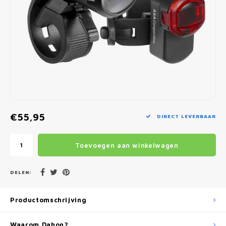
Fietscomputers
Verlichting
Zadeltassen
Vouwfiets Banden
€55,95
DIRECT LEVERBAAR
Toevoegen aan winkelwagen
DELEN:
Productomschrijving
Waarom Dahon?