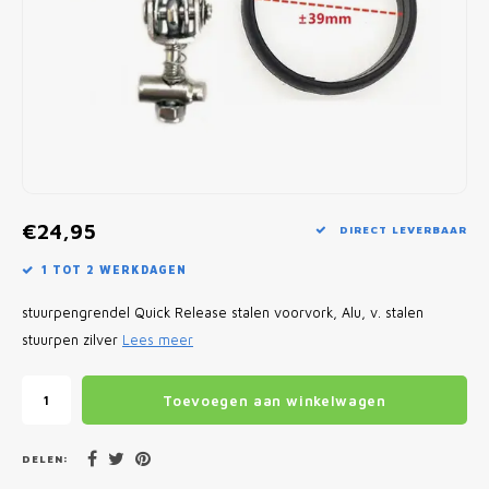
Fietscomputers
Verlichting
Zadeltassen
Vouwfiets Banden
€24,95
DIRECT LEVERBAAR
1 TOT 2 WERKDAGEN
stuurpengrendel Quick Release stalen voorvork, Alu, v. stalen
stuurpen zilver
Lees meer
Toevoegen aan winkelwagen
DELEN: