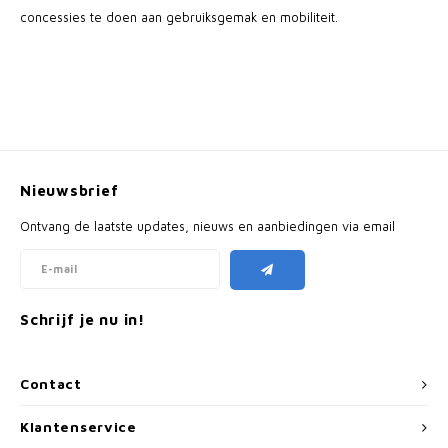
concessies te doen aan gebruiksgemak en mobiliteit.
Nieuwsbrief
Ontvang de laatste updates, nieuws en aanbiedingen via email
Schrijf je nu in!
Contact
Klantenservice