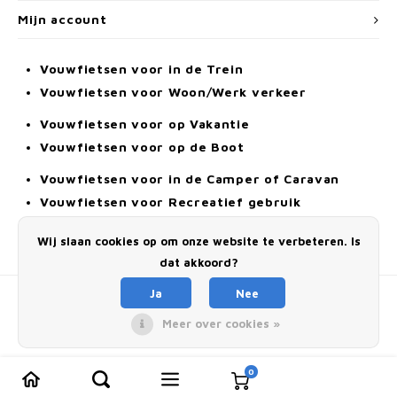
Mijn account
Vouwfietsen voor in de Trein
Vouwfietsen voor Woon/Werk verkeer
Vouwfietsen voor op Vakantie
Vouwfietsen voor op de Boot
Vouwfietsen voor in de Camper of Caravan
Vouwfietsen voor Recreatief gebruik
Elektrische Vouwfiets
Wij slaan cookies op om onze website te verbeteren. Is
Alle Vouwfietsen
dat akkoord?
Ja
Nee
Meer over cookies »
© Copyright 2026 Dahon-Vouwfietsen.nl - Powered by
Lightspeed
- Theme by
Shopmonkey
0
Vergelijk producten
0