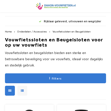
Hoofdmenu / onderdelen / accessoires
Hoofdmenu / zoeken op wiel maat
Hoofdmenu / merken
Rijklaar geleverd, uitvouwen en wegrijden.
Onderdelen / Accessoires
Zoeken op wiel maat
Merken
Home
Onderdelen / Accessoires
Vouwfietssloten en Beugelsloten
Vouwfietssloten en Beugelsloten voor
Dahon Spareparts
Dahon Vouwfietsen
16 inch Vouwfietsen
op uw vouwfiets
Vouwfietssloten en beugelsloten bieden een sterke en
Diverse accessoires
Ugo Vouwfietsen
20 inch Vouwfietsen
betrouwbare beveiliging voor uw vouwfiets, ideaal voor dagelijks
en stedelijk gebruik.
Bagagedragers en Spatborden
Beixo Vouwfietsen
24 inch Vouwfietsen
Ringsloten
Pacto Vouwfietsen
Filters
Kettingsloten
Bohlt Vouwfietsen
Eovolt Vouwfietsen
Vouwfietssloten en Beugelsloten