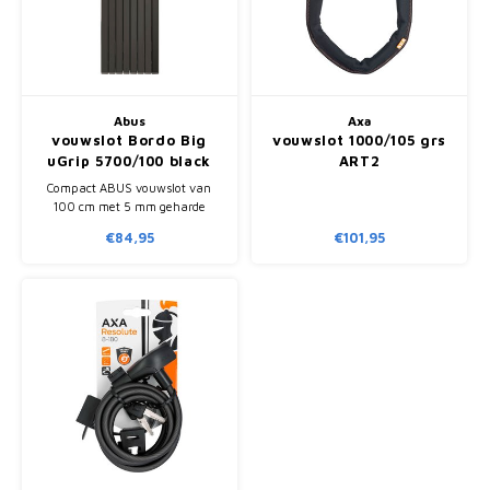
Abus
Axa
vouwslot Bordo Big
vouwslot 1000/105 grs
uGrip 5700/100 black
ART2
SH
Compact ABUS vouwslot van
100 cm met 5 mm geharde
stalen schakels en praktische
€84,95
€101,95
SH houder voor dagelijks
gebruik.