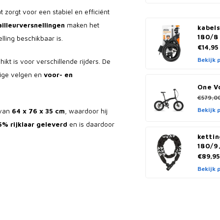
t zorgt voor een stabiel en efficiënt
illeurversnellingen
maken het
kabels
180/8
lling beschikbaar is.
€14,95
Bekijk 
ikt is voor verschillende rijders. De
ige velgen en
voor- en
One V
€579,0
Bekijk 
 van
64 x 76 x 35 cm
, waardoor hij
5% rijklaar geleverd
en is daardoor
kettin
180/9
€89,95
Bekijk 