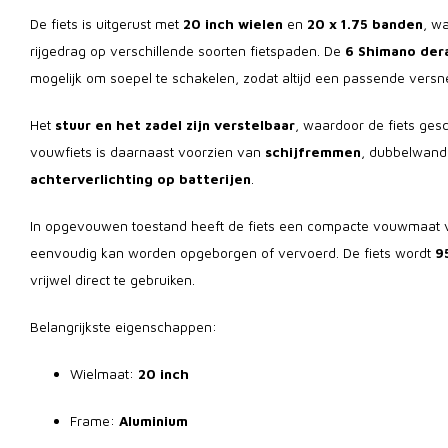
De fiets is uitgerust met
20 inch wielen
en
20 x 1.75 banden
, wa
rijgedrag op verschillende soorten fietspaden. De
6 Shimano dera
mogelijk om soepel te schakelen, zodat altijd een passende versne
Het
stuur en het zadel zijn verstelbaar
, waardoor de fiets gesch
vouwfiets is daarnaast voorzien van
schijfremmen
, dubbelwand
achterverlichting op batterijen
.
In opgevouwen toestand heeft de fiets een compacte vouwmaat
eenvoudig kan worden opgeborgen of vervoerd. De fiets wordt
9
vrijwel direct te gebruiken.
Belangrijkste eigenschappen:
Wielmaat:
20 inch
Frame:
Aluminium