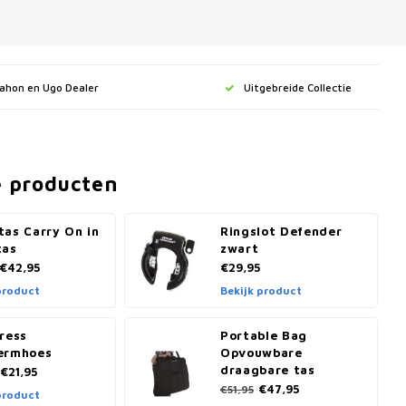
Dahon en Ugo Dealer
Uitgebreide Collectie
e producten
tas Carry On in
Ringslot Defender
tas
zwart
€42,95
€29,95
product
Bekijk product
ress
Portable Bag
ermhoes
Opvouwbare
draagbare tas
€21,95
€47,95
€51,95
product