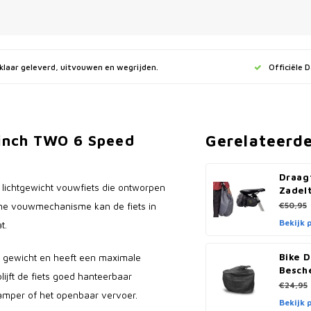
jklaar geleverd, uitvouwen en wegrijden.
Officiële 
Gerelateerd
 inch TWO 6 Speed
Draag
lichtgewicht vouwfiets die ontworpen
Zadel
imme vouwmechanisme kan de fiets in
€50,95
Bekijk 
t.
Bike D
g gewicht en heeft een maximale
Besch
lijft de fiets goed hanteerbaar
€24,95
mper of het openbaar vervoer.
Bekijk 