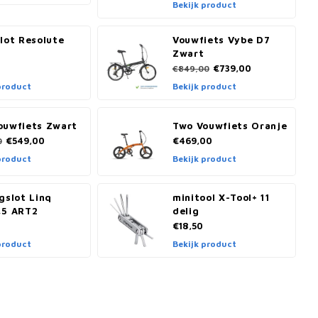
Bekijk product
lot Resolute
Vouwfiets Vybe D7
Zwart
€739,00
€849,00
product
Bekijk product
ouwfiets Zwart
Two Vouwfiets Oranje
€549,00
€469,00
0
product
Bekijk product
gslot Linq
minitool X-Tool+ 11
,5 ART2
delig
€18,50
product
Bekijk product