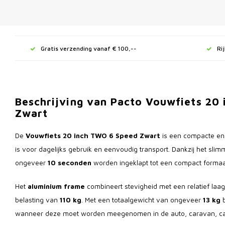
Gratis verzending vanaf € 100,--
Ri
Beschrijving van Pacto Vouwfiets 20
Zwart
De
Vouwfiets 20 inch TWO 6 Speed Zwart
is een compacte en 
is voor dagelijks gebruik en eenvoudig transport. Dankzij het sl
ongeveer
10 seconden
worden ingeklapt tot een compact formaa
Het
aluminium frame
combineert stevigheid met een relatief laa
belasting van
110 kg
. Met een totaalgewicht van ongeveer
13 kg
b
wanneer deze moet worden meegenomen in de auto, caravan, ca