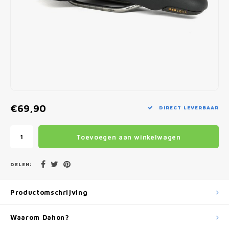
Fietscomputers
Verlichting
Zadeltassen
Vouwfiets Banden
€69,90
DIRECT LEVERBAAR
Toevoegen aan winkelwagen
DELEN:
Productomschrijving
Waarom Dahon?