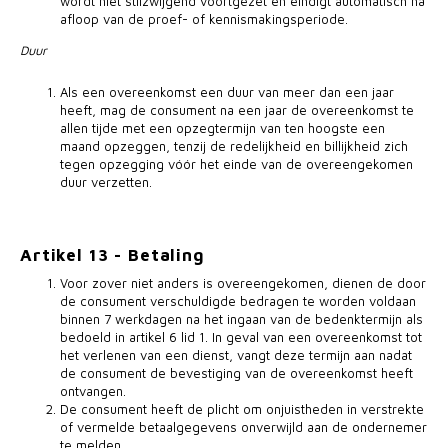
wordt niet stilzwijgend voortgezet en eindigt automatisch na
afloop van de proef- of kennismakingsperiode.
Duur
Als een overeenkomst een duur van meer dan een jaar
heeft, mag de consument na een jaar de overeenkomst te
allen tijde met een opzegtermijn van ten hoogste een
maand opzeggen, tenzij de redelijkheid en billijkheid zich
tegen opzegging vóór het einde van de overeengekomen
duur verzetten.
Artikel 13 - Betaling
Voor zover niet anders is overeengekomen, dienen de door
de consument verschuldigde bedragen te worden voldaan
binnen 7 werkdagen na het ingaan van de bedenktermijn als
bedoeld in artikel 6 lid 1. In geval van een overeenkomst tot
het verlenen van een dienst, vangt deze termijn aan nadat
de consument de bevestiging van de overeenkomst heeft
ontvangen.
De consument heeft de plicht om onjuistheden in verstrekte
of vermelde betaalgegevens onverwijld aan de ondernemer
te melden.