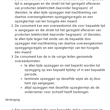
tijd is aangegaan en die strekt tot het geregeld afleveren
van producten (elektriciteit daaronder begrepen) of
diensten, te allen tijde opzeggen met inachtneming van
daartoe overeengekomen opzeggingsregels en een
opzegtermijn van ten hoogste één maand.
De consument kan een overeenkomst die voor bepaalde tijd
is aangegaan en die strekt tot het geregeld afleveren van
producten (elektriciteit daaronder begrepen) of diensten,
te allen tijde tegen het einde van de bepaalde duur
opzeggen met inachtneming van daartoe overeengekomen
opzeggingsregels en een opzegtermijn van ten hoogste
één maand.
De consument kan de in de vorige leden genoemde
overeenkomsten:
te allen tijde opzeggen en niet beperkt worden tot
opzegging op een bepaald tijdstip of in een bepaalde
periode;
tenminste opzeggen op dezelfde wijze als zij door
hem zijn aangegaan;
altijd opzeggen met dezelfde opzegtermijn als de
ondernemer voor zichzelf heeft bedongen.
Verlenging
Een overeenkomst die voor bepaalde tijd is aangegaan en