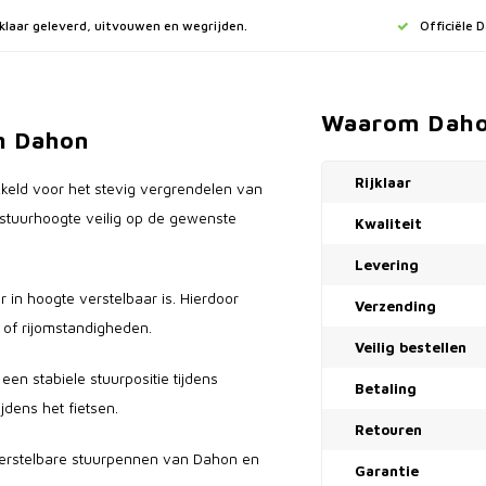
jklaar geleverd, uitvouwen en wegrijden.
Officiële 
Waarom Dah
m Dahon
Rijklaar
kkeld voor het stevig vergrendelen van
 stuurhoogte veilig op de gewenste
Kwaliteit
Levering
in hoogte verstelbaar is. Hierdoor
Verzending
of rijomstandigheden.
Veilig bestellen
een stabiele stuurpositie tijdens
Betaling
jdens het fietsen.
Retouren
verstelbare stuurpennen van Dahon en
Garantie