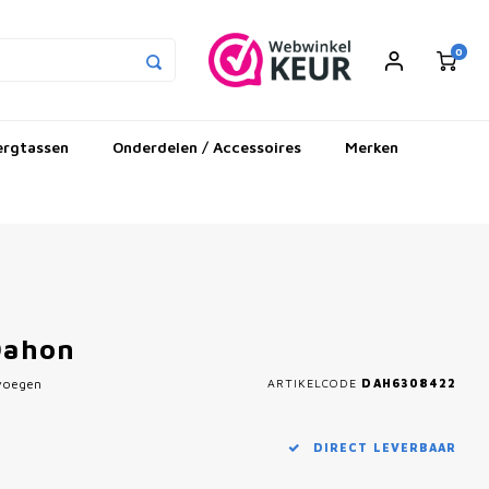
0
ergtassen
Onderdelen / Accessoires
Merken
Dahon
evoegen
ARTIKELCODE
DAH6308422
DIRECT LEVERBAAR