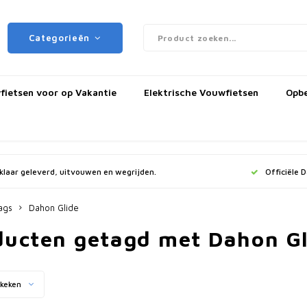
Categorieën
ietsen voor op Vakantie
Elektrische Vouwfietsen
Opb
jklaar geleverd, uitvouwen en wegrijden.
Officiële 
ags
Dahon Glide
ducten getagd met Dahon Gl
keken