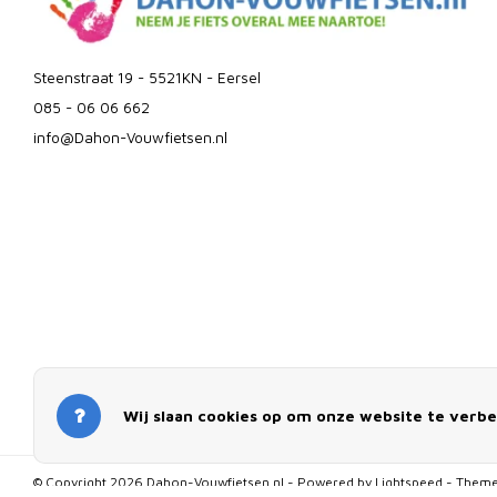
Steenstraat 19 - 5521KN - Eersel
085 - 06 06 662
info@Dahon-Vouwfietsen.nl
Vouwfietsen voor in de Trein
V
Wij slaan cookies op om onze website te verbe
Vouwfietsen voor Woon/Werk verkeer
V
© Copyright 2026 Dahon-Vouwfietsen.nl - Powered by
Lightspeed
- Theme