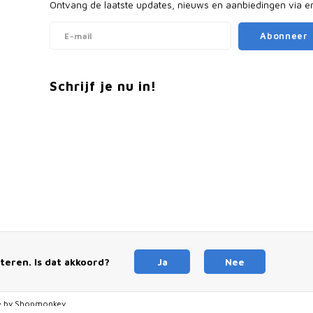
Ontvang de laatste updates, nieuws en aanbiedingen via e
Abonneer
Schrijf je nu in!
ouwfietsen voor op Vakantie
Vouwfietsen voor i
teren. Is dat akkoord?
Ja
Nee
ouwfietsen voor op de Boot
Vouwfietsen voor R
 by
Shopmonkey