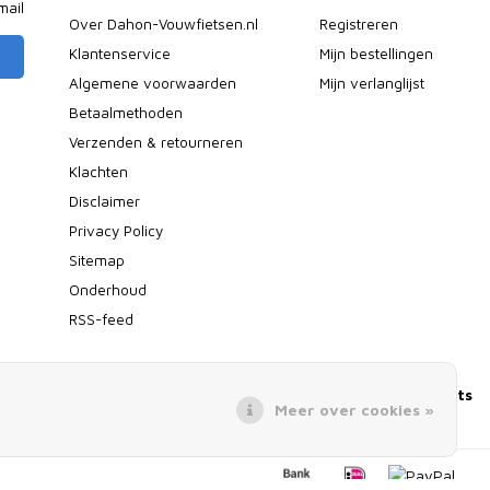
mail
Over Dahon-Vouwfietsen.nl
Registreren
Klantenservice
Mijn bestellingen
Algemene voorwaarden
Mijn verlanglijst
Betaalmethoden
Verzenden & retourneren
Klachten
Disclaimer
Privacy Policy
Sitemap
Onderhoud
RSS-feed
n de Camper of Caravan
Elektrische Vouwfiets
Meer over cookies »
ecreatief gebruik
Alle Vouwfietsen