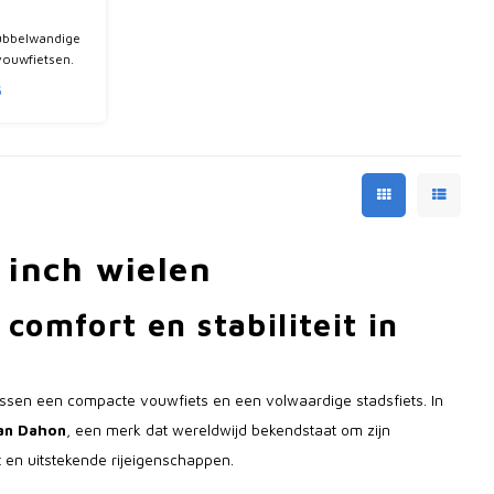
dubbelwandige
vouwfietsen.
 uitvoering en
5
 cm.
 inch wielen
comfort en stabiliteit in
ssen een compacte vouwfiets en een volwaardige stadsfiets. In
van Dahon
, een merk dat wereldwijd bekendstaat om zijn
 en uitstekende rijeigenschappen.