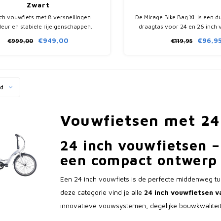
Zwart
ch vouwfiets met 8 versnellingen
De Mirage Bike Bag XL is een 
lleur en stabiele rijeigenschappen.
draagtas voor 24 en 26 inch 
ortabel en geschikt voor woon-
Met voering, stevige polyester
€949,00
€96,9
€999,00
€119,95
werkverkeer.
formaat 110 x 95 x 20
rd
Vouwfietsen met 24
24 inch vouwfietsen – 
een compact ontwerp
Een 24 inch vouwfiets is de perfecte middenweg tu
deze categorie vind je alle
24 inch vouwfietsen 
innovatieve vouwsystemen, degelijke bouwkwaliteit