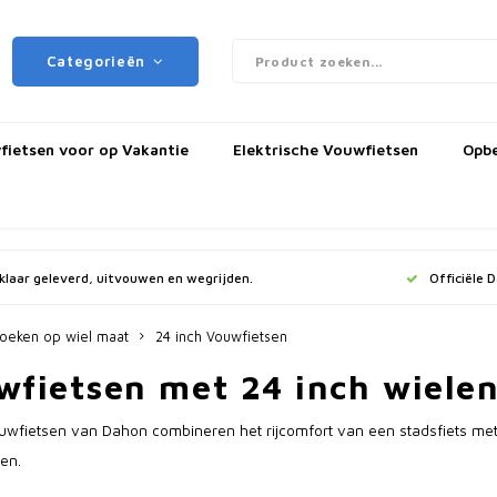
Categorieën
ietsen voor op Vakantie
Elektrische Vouwfietsen
Opb
jklaar geleverd, uitvouwen en wegrijden.
Officiële 
oeken op wiel maat
24 inch Vouwfietsen
wfietsen met 24 inch wiele
uwfietsen van Dahon combineren het rijcomfort van een stadsfiets me
ten.