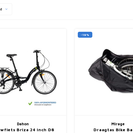
rd
-19%
Dahon
Mirage
wfiets Briza 24 inch D8
Draagtas Bike Ba