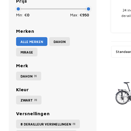
Prijs
24 in
Min: €
0
Max: €
950
derai
Comf
Merken
ALLE MERKEN
DAHON
Standaa
MIRAGE
Merk
DAHON
(1)
Kleur
ZWART
(1)
Versnellingen
8 DERAILLEUR VERSNELLINGEN
(1)