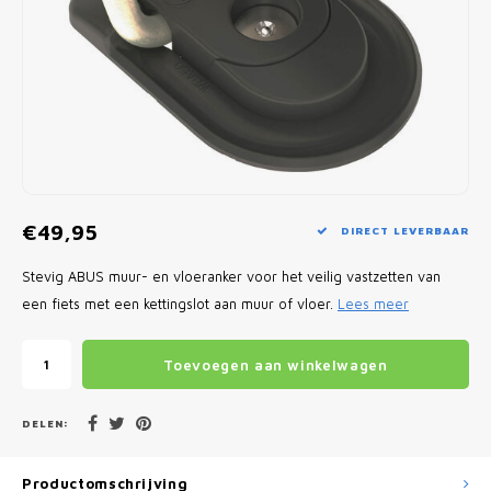
Fietscomputers
Verlichting
Zadeltassen
Vouwfiets Banden
€49,95
DIRECT LEVERBAAR
Stevig ABUS muur- en vloeranker voor het veilig vastzetten van
een fiets met een kettingslot aan muur of vloer.
Lees meer
Toevoegen aan winkelwagen
DELEN:
Productomschrijving