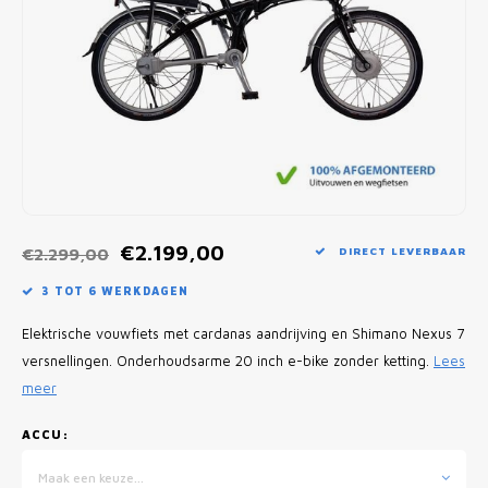
Fietscomputers
Verlichting
Zadeltassen
Vouwfiets Banden
€2.199,00
€2.299,00
DIRECT LEVERBAAR
3 TOT 6 WERKDAGEN
Elektrische vouwfiets met cardanas aandrijving en Shimano Nexus 7
versnellingen. Onderhoudsarme 20 inch e-bike zonder ketting.
Lees
meer
ACCU:
Maak een keuze...