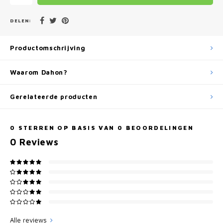
DELEN:
Productomschrijving
rsnellingsindicator en afgelegde afstand
Waarom Dahon?
 de accu
Gerelateerde producten
0
STERREN OP BASIS VAN
0
BEOORDELINGEN
0
Reviews
Alle reviews