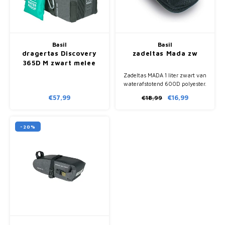
Fietscomputers
Verlichting
Basil
Basil
dragertas Discovery
zadeltas Mada zw
Zadeltassen
365D M zwart melee
9L
Zadeltas MADA 1 liter zwart van
Vouwfiets Banden
waterafstotend 600D polyester.
Sportieve uitvoering met
€57,99
€16,99
€18,99
reflectiestreep en extra
vergrotingsvak.
-20%