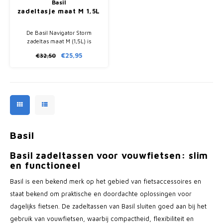
Basil
zadeltasje maat M 1,5L
De Basil Navigator Storm
zadeltas maat M (1,5L) is
waterdicht (IPX3), verstevigd
€25,95
€32,50
uitgevoerd en voorzien van
roltopsluiting en reflectie.
Basil
Basil zadeltassen voor vouwfietsen: slim
en functioneel
Basil is een bekend merk op het gebied van fietsaccessoires en
staat bekend om praktische en doordachte oplossingen voor
dagelijks fietsen. De zadeltassen van Basil sluiten goed aan bij het
gebruik van vouwfietsen, waarbij compactheid, flexibiliteit en