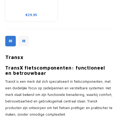
Fietscomputers
€29,95
Verlichting
Zadeltassen
Vouwfiets Banden
Transx
TransX fietscomponenten: functioneel
en betrouwbaar
TransX is een merk dat zich specialiseert in fietscomponenten, met
een duidelijke focus op zadelpennen en verstelbare systemen. Het
merk staat bekend om zijn functionele benadering, waarbij comfort,
betrouwbaarheid en gebruiksgemak centraal staan. TransX
producten zijn ontworpen om het fietsen prettiger en praktischer te
maken, zonder onnodige complexiteit.