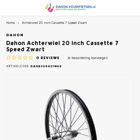
Home
Achterwiel 20 inch Cassette 7 Speed Zwart
Hoofdmenu / onderdelen / accessoires
Hoofdmenu / zoeken op wiel maat
Hoofdmenu / merken
Onderdelen / Accessoires
Zoeken op wiel maat
Merken
DAHON
Dahon Achterwiel 20 inch Cassette 7
Speed Zwart
Dahon Spareparts
Dahon Vouwfietsen
16 inch Vouwfietsen
0
REVIEWS
Je beoordeling toevoegen
ARTIKELCODE
DAH6325021NSZ
Diverse accessoires
Ugo Vouwfietsen
20 inch Vouwfietsen
Bagagedragers en Spatborden
Beixo Vouwfietsen
24 inch Vouwfietsen
Ringsloten
Pacto Vouwfietsen
Kettingsloten
Bohlt Vouwfietsen
Vouwfietssloten en Beugelsloten
Eovolt Vouwfietsen