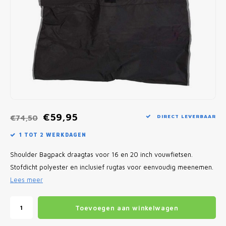
Fietscomputers
Verlichting
Zadeltassen
Vouwfiets Banden
€59,95
€74,50
DIRECT LEVERBAAR
1 TOT 2 WERKDAGEN
Shoulder Bagpack draagtas voor 16 en 20 inch vouwfietsen.
Stofdicht polyester en inclusief rugtas voor eenvoudig meenemen.
Lees meer
Toevoegen aan winkelwagen