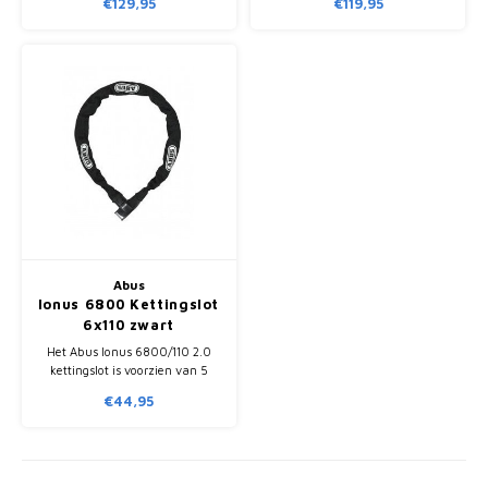
€129,95
€119,95
beschermhoes van 140 cm.
hoes en lengte van 110 cm.
Abus
Ionus 6800 Kettingslot
6x110 zwart
Het Abus Ionus 6800/110 2.0
kettingslot is voorzien van 5
mm gehard stalen schakels en
€44,95
een lengte van 110 cm voor
dagelijks gebruik.