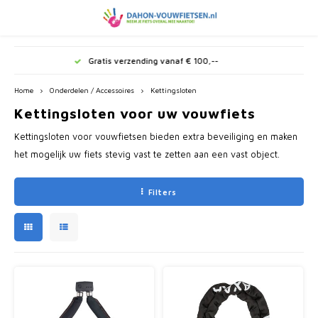
Hoofdmenu / onderdelen / accessoires
Hoofdmenu / zoeken op wiel maat
Hoofdmenu / merken
Rijklaar geleverd, uitvouwen en wegrijden.
Onderdelen / Accessoires
Zoeken op wiel maat
Merken
Home
Onderdelen / Accessoires
Kettingsloten
Kettingsloten voor uw vouwfiets
Dahon Spareparts
Dahon Vouwfietsen
16 inch Vouwfietsen
Kettingsloten voor vouwfietsen bieden extra beveiliging en maken
Diverse accessoires
Ugo Vouwfietsen
20 inch Vouwfietsen
het mogelijk uw fiets stevig vast te zetten aan een vast object.
Bagagedragers en Spatborden
Beixo Vouwfietsen
24 inch Vouwfietsen
Filters
Ringsloten
Pacto Vouwfietsen
Bohlt Vouwfietsen
Kettingsloten
Eovolt Vouwfietsen
Vouwfietssloten en Beugelsloten