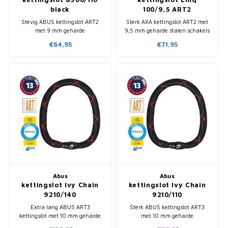
black
100/9,5 ART2
Stevig ABUS kettingslot ART2
Sterk AXA kettingslot ART2 met
met 9 mm geharde
9,5 mm geharde stalen schakels
vierkantketting en lengte van
en lengte van 100 cm voor extra
€64,95
€71,95
110 cm voor dagelijkse
fietsbeveiliging.
fietsbeveiliging.
Abus
Abus
kettingslot Ivy Chain
kettingslot Ivy Chain
9210/140
9210/110
Extra lang ABUS ART3
Sterk ABUS kettingslot ART3
kettingslot met 10 mm geharde
met 10 mm geharde
vierkantketting en slijtvaste Ivy
vierkantketting, slijtvaste Ivy