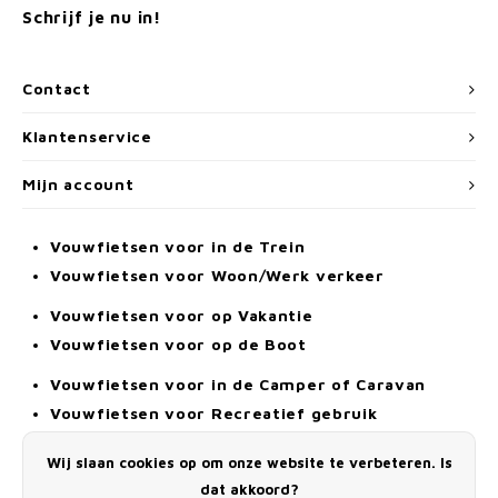
Schrijf je nu in!
Contact
Klantenservice
Mijn account
Vouwfietsen voor in de Trein
Vouwfietsen voor Woon/Werk verkeer
Vouwfietsen voor op Vakantie
Vouwfietsen voor op de Boot
Vouwfietsen voor in de Camper of Caravan
Vouwfietsen voor Recreatief gebruik
Elektrische Vouwfiets
Wij slaan cookies op om onze website te verbeteren. Is
Alle Vouwfietsen
dat akkoord?