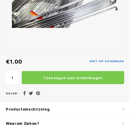
Fietscomputers
Verlichting
Zadeltassen
Vouwfiets Banden
€1,00
NIET OP VOORRAAD
Toevoegen aan winkelwagen
DELEN:
Productomschrijving
Waarom Dahon?