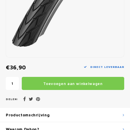
Fietscomputers
Verlichting
Zadeltassen
Vouwfiets Banden
€36,90
DIRECT LEVERBAAR
Toevoegen aan winkelwagen
DELEN:
Productomschrijving
Waarom Dahon?