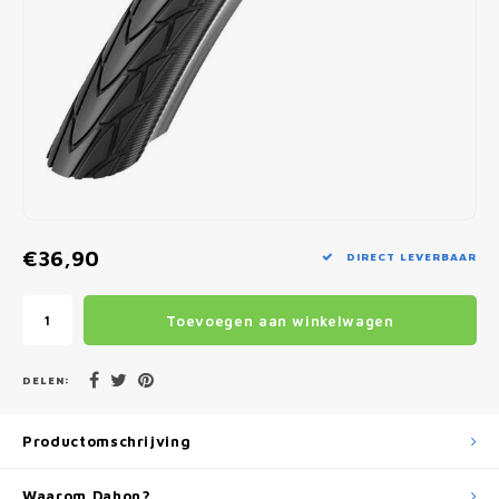
Fietscomputers
Verlichting
Zadeltassen
Vouwfiets Banden
€36,90
DIRECT LEVERBAAR
Toevoegen aan winkelwagen
DELEN:
Productomschrijving
Waarom Dahon?