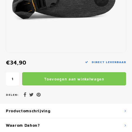
Fietscomputers
Verlichting
Zadeltassen
Vouwfiets Banden
€34,90
DIRECT LEVERBAAR
Toevoegen aan winkelwagen
DELEN:
Productomschrijving
Waarom Dahon?