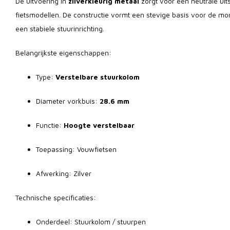
De uitvoering in
zilverkleurig metaal
zorgt voor een neutrale uits
fietsmodellen. De constructie vormt een stevige basis voor de mo
een stabiele stuurinrichting.
Belangrijkste eigenschappen:
Type:
Verstelbare stuurkolom
Diameter vorkbuis:
28.6 mm
Functie:
Hoogte verstelbaar
Toepassing: Vouwfietsen
Afwerking: Zilver
Technische specificaties:
Onderdeel: Stuurkolom / stuurpen