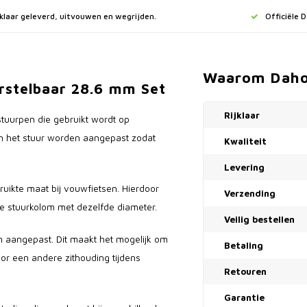
jklaar geleverd, uitvouwen en wegrijden.
Officiële 
Waarom Dah
erstelbaar 28.6 mm Set
Rijklaar
stuurpen die gebruikt wordt op
an het stuur worden aangepast zodat
Kwaliteit
Levering
ruikte maat bij vouwfietsen. Hierdoor
Verzending
 stuurkolom met dezelfde diameter.
Veilig bestellen
 aangepast. Dit maakt het mogelijk om
Betaling
voor een andere zithouding tijdens
Retouren
Garantie