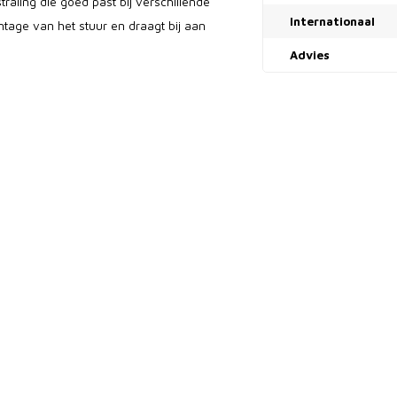
traling die goed past bij verschillende
Internationaal
ntage van het stuur en draagt bij aan
Advies