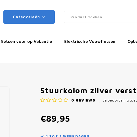
Categorieën
ietsen voor op Vakantie
Elektrische Vouwfietsen
Opb
Stuurkolom zilver vers
0
REVIEWS
Je beoordeling to
€89,95
1 TOT 2 WERKDAGEN