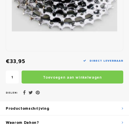
Fietscomputers
Verlichting
Zadeltassen
Vouwfiets Banden
€33,95
DIRECT LEVERBAAR
Toevoegen aan winkelwagen
DELEN:
Productomschrijving
Waarom Dahon?