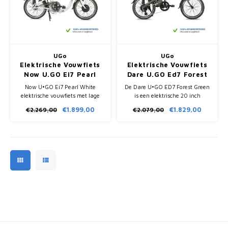
Fietscomputers
Verlichting
Zadeltassen
UGo
UGo
Elektrische Vouwfiets
Elektrische Vouwfiets
Now U.GO Ei7 Pearl
Dare U.GO Ed7 Forest
Vouwfiets Banden
White
Green
Now U•GO Ei7 Pearl White
De Dare U•GO ED7 Forest Green
elektrische vouwfiets met lage
is een elektrische 20 inch
instap, Bafang 250W
vouwfiets met Bafang 36V
€1.899,00
€1.829,00
€2.269,00
€2.079,00
voorwielmotor en Samsung
motor, Samsung 9.6Ah accu in
9.6Ah accu. Actieradius tot 80
zadelpen en 7 Shimano
km.
versnellingen.