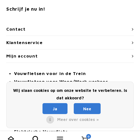
Schrijf je nu in!
Contact
Klantenservice
Mijn account
Vouwfietsen voor in de Trein
Vouwfietsen voor Woon/Werk verkeer
Wij slaan cookies op om onze website te verbeteren. Is
Vouwfietsen voor op Vakantie
dat akkoord?
Vouwfietsen voor op de Boot
Ja
Nee
Vouwfietsen voor in de Camper of Caravan
Meer over cookies »
Vouwfietsen voor Recreatief gebruik
Elektrische Vouwfiets
0
Vergelijk producten
0
Alle Vouwfietsen