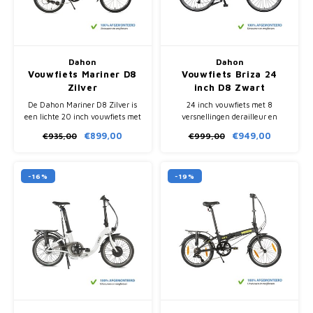
Fietscomputers
Verlichting
Dahon
Dahon
Vouwfiets Mariner D8
Vouwfiets Briza 24
Zadeltassen
Zilver
inch D8 Zwart
De Dahon Mariner D8 Zilver is
24 inch vouwfiets met 8
Vouwfiets Banden
een lichte 20 inch vouwfiets met
versnellingen derailleur en
8 versnellingen, compact
stabiele rijeigenschappen.
€899,00
€949,00
€935,00
€999,00
inklapbaar in 15 seconden en
Comfortabel en geschikt voor
volledig rijklaar geleverd.
woon-werkverkeer.
-16%
-19%