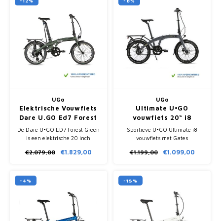
-12%
-8%
UGo
UGo
Elektrische Vouwfiets
Ultimate U•GO
Dare U.GO Ed7 Forest
vouwfiets 20“ i8
Green
De Dare U•GO ED7 Forest Green
Sportieve U•GO Ultimate i8
is een elektrische 20 inch
vouwfiets met Gates
vouwfiets met Bafang 36V
riemaandrijving, Shimano
€1.829,00
€1.099,00
€2.079,00
€1.199,00
motor, Samsung 9.6Ah accu in
Nexus 8, hydraulische
zadelpen en 7 Shimano
schijfremmen en slechts 80 cm
versnellingen.
hoog opgevouwen.
-4%
-15%