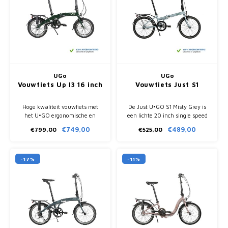
UGo
UGo
Vouwfiets Up I3 16 inch
Vouwfiets Just S1
Hoge kwaliteit vouwfiets met
De Just U•GO S1 Misty Grey is
het U•GO ergonomische en
een lichte 20 inch single speed
stijve frame. Voorzien van 3
vouwfiets met terugtraprem,
€749,00
€489,00
€799,00
€525,00
naaf versnelling, eenvoudig en
aluminium frame en compacte
handig te vouwen. Klein en
vouwmaat van 64 x 76 x 35 cm.
compact met 16 inch wielen.
-17%
-11%