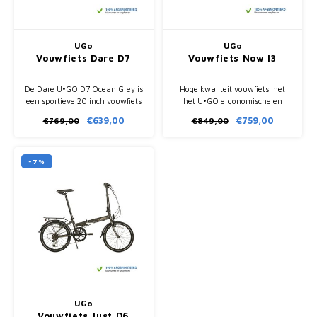
UGo
UGo
Vouwfiets Dare D7
Vouwfiets Now I3
De Dare U•GO D7 Ocean Grey is
Hoge kwaliteit vouwfiets met
een sportieve 20 inch vouwfiets
het U•GO ergonomische en
met 7 derailleurversnellingen,
stijve lage instap frame.
€639,00
€759,00
€769,00
€849,00
licht aluminium frame en
Voorzien van 3 naaf versnelling,
compacte vouwmaat van 64 x
eenvoudig en handig te
76 x 35 cm.
vouwen.
-7%
UGo
Vouwfiets Just D6