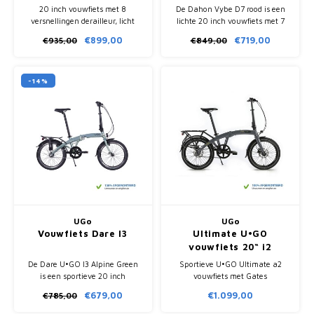
20 inch vouwfiets met 8
De Dahon Vybe D7 rood is een
versnellingen derailleur, licht
lichte 20 inch vouwfiets met 7
aluminium frame en compact
versnellingen, compact
€899,00
€719,00
€935,00
€849,00
inklapbaar. Ideaal voor woon-
inklapbaar in 15 seconden en
werkverkeer en transport.
volledig afgemonteerd geleverd.
-14%
UGo
UGo
Vouwfiets Dare I3
Ultimate U•GO
vouwfiets 20“ i2
De Dare U•GO I3 Alpine Green
Sportieve U•GO Ultimate a2
is een sportieve 20 inch
vouwfiets met Gates
vouwfiets met Shimano Nexus 3
riemaandrijving, automatische
€679,00
€1.099,00
€785,00
naaf, stijve frameconstructie en
Sturmey Archer 2-speed,
compacte vouwmaat van 64 x
hydraulische schijfremmen en