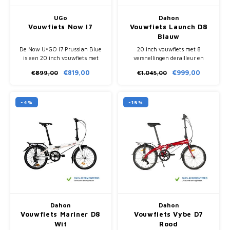
UGo
Dahon
Vouwfiets Now I7
Vouwfiets Launch D8
Blauw
De Now U•GO I7 Prussian Blue
20 inch vouwfiets met 8
is een 20 inch vouwfiets met
versnellingen derailleur en
extra lage instap van 23 cm,
schijfremmen. Compact
€819,00
€999,00
€899,00
€1.045,00
Shimano Nexus 7
inklapbaar en geschikt voor
naafversnelling en compacte
woon-werkverkeer en recreatie.
NS-proof vouwmaat.
-4%
-15%
Dahon
Dahon
Vouwfiets Mariner D8
Vouwfiets Vybe D7
Wit
Rood