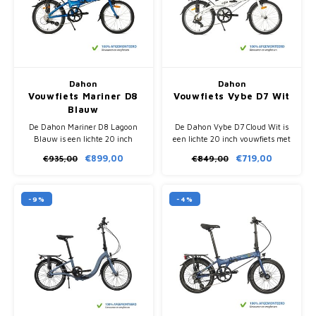
Dahon
Dahon
Vouwfiets Mariner D8
Vouwfiets Vybe D7 Wit
Blauw
De Dahon Mariner D8 Lagoon
De Dahon Vybe D7 Cloud Wit is
Blauw is een lichte 20 inch
een lichte 20 inch vouwfiets met
vouwfiets met 8 versnellingen,
7 versnellingen, compact
€899,00
€719,00
€935,00
€849,00
compact inklapbaar in 15
inklapbaar in 15 seconden en
seconden en volledig
volledig afgemonteerd geleverd.
afgemonteerd geleverd.
-9%
-4%