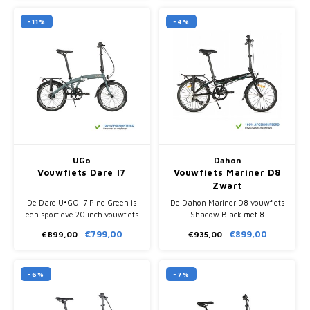
76 x 35 cm.
opvouwbaar volgens de NS-
richtlijnen
-11%
-4%
UGo
Dahon
Vouwfiets Dare I7
Vouwfiets Mariner D8
Zwart
De Dare U•GO I7 Pine Green is
De Dahon Mariner D8 vouwfiets
een sportieve 20 inch vouwfiets
Shadow Black met 8
met Shimano Nexus 7 naaf,
versnellingen is licht, compact
€799,00
€899,00
€899,00
€935,00
stijve aluminium
inklapbaar in 15 seconden en
frameconstructie en compacte
volledig afgemonteerd geleverd.
vouwmaat.
-6%
-7%