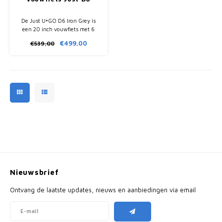
De Just U•GO D6 Iron Grey is
een 20 inch vouwfiets met 6
derailleurversnellingen,
€499,00
€539,00
aluminium frame en compacte
vouwmaat van 64 x 76 x 35 cm.
Nieuwsbrief
Ontvang de laatste updates, nieuws en aanbiedingen via email