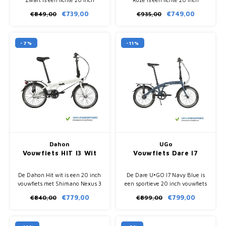
vouwfiets met 7 versnellingen,
vouwfiets met 8 versnellingen,
€739,00
€749,00
€849,00
€935,00
compact inklapbaar in 15
compact inklapbaar in 15
seconden en volledig rijklaar
seconden en volledig
geleverd.
afgemonteerd geleverd.
-7%
-11%
Dahon
UGo
Vouwfiets HIT I3 Wit
Vouwfiets Dare I7
De Dahon Hit wit is een 20 inch
De Dare U•GO I7 Navy Blue is
vouwfiets met Shimano Nexus 3
een sportieve 20 inch vouwfiets
naaf, terugtraprem en compact
met Shimano Nexus 7
€779,00
€799,00
€840,00
€899,00
vouwsysteem. Ideaal voor
naafversnelling, stijve
woon-werk en stadsgebruik.
aluminium frameconstructie en
compacte vouwmaat.