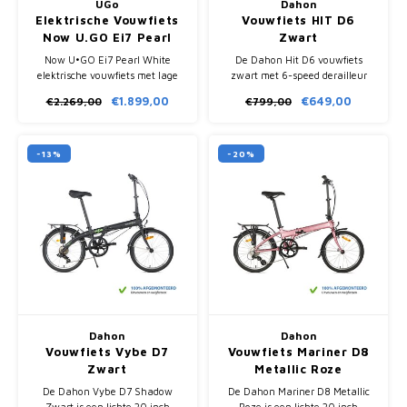
UGo
Dahon
Elektrische Vouwfiets
Vouwfiets HIT D6
Now U.GO Ei7 Pearl
Zwart
White
Now U•GO Ei7 Pearl White
De Dahon Hit D6 vouwfiets
elektrische vouwfiets met lage
zwart met 6-speed derailleur
instap, Bafang 250W
biedt compact vouwsysteem,
€1.899,00
€649,00
€2.269,00
€799,00
voorwielmotor en Samsung
wendbare 20 inch wielen en
9.6Ah accu. Actieradius tot 80
praktische uitrusting voor
km.
dagelijkse ritten in de stad.
-13%
-20%
Dahon
Dahon
Vouwfiets Vybe D7
Vouwfiets Mariner D8
Zwart
Metallic Roze
De Dahon Vybe D7 Shadow
De Dahon Mariner D8 Metallic
Zwart is een lichte 20 inch
Roze is een lichte 20 inch