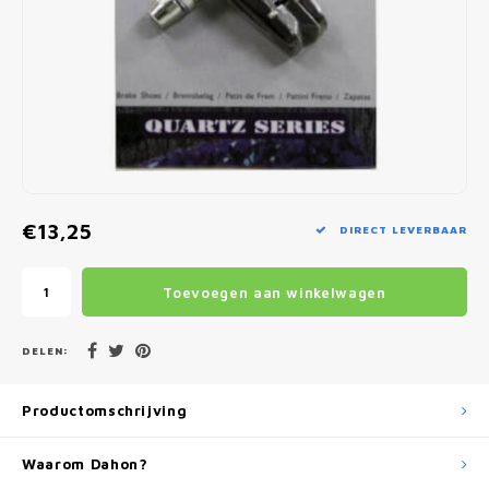
Fietscomputers
Verlichting
Zadeltassen
Vouwfiets Banden
€13,25
DIRECT LEVERBAAR
Toevoegen aan winkelwagen
DELEN:
Productomschrijving
Waarom Dahon?