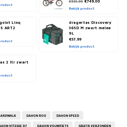
€749,00
€935,00
product
Bekijk product
gslot Linq
dragertas Discovery
,5 ART2
365D M zwart melee
9L
€57,99
product
Bekijk product
as 2 ltr zwart
product
OARDWALK
DAHON ROO
DAHON SPEED
AHON VITESSE D7
DAHON VOUWFIETS
GRATIS VERZONDEN