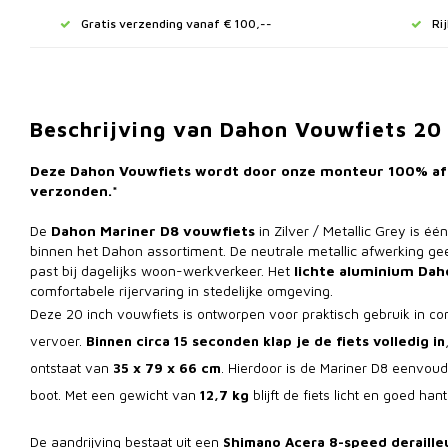
Gratis verzending vanaf € 100,--
Ri
Beschrijving van Dahon Vouwfiets 20 
Deze Dahon Vouwfiets wordt door onze monteur 100% af
verzonden.*
De
Dahon Mariner D8 vouwfiets
in Zilver / Metallic Grey is 
binnen het Dahon assortiment. De neutrale metallic afwerking geeft
past bij dagelijks woon-werkverkeer. Het
lichte aluminium Da
comfortabele rijervaring in stedelijke omgeving.
Deze 20 inch vouwfiets is ontworpen voor praktisch gebruik in c
vervoer.
Binnen circa 15 seconden klap je de fiets volledig in
ontstaat van
35 x 79 x 66 cm
. Hierdoor is de Mariner D8 eenvoud
boot. Met een gewicht van
12,7 kg
blijft de fiets licht en goed han
De aandrijving bestaat uit een
Shimano Acera 8-speed deraille