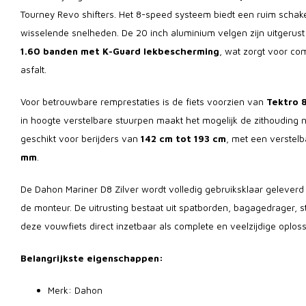
Tourney Revo shifters. Het 8-speed systeem biedt een ruim schakel
wisselende snelheden. De 20 inch aluminium velgen zijn uitgerus
1.60 banden met K-Guard lekbescherming
, wat zorgt voor com
asfalt.
Voor betrouwbare remprestaties is de fiets voorzien van
Tektro 
in hoogte verstelbare stuurpen maakt het mogelijk de zithouding n
geschikt voor berijders van
142 cm tot 193 cm
, met een verstel
mm
.
De Dahon Mariner D8 Zilver wordt volledig gebruiksklaar geleve
de monteur. De uitrusting bestaat uit spatborden, bagagedrager, s
deze vouwfiets direct inzetbaar als complete en veelzijdige oploss
Belangrijkste eigenschappen:
Merk: Dahon