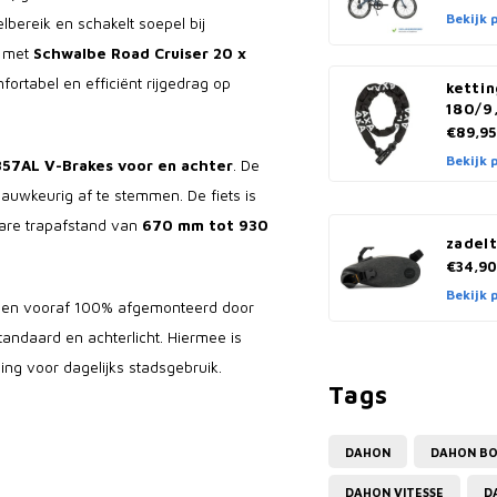
Bekijk 
bereik en schakelt soepel bij
t met
Schwalbe Road Cruiser 20 x
fortabel en efficiënt rijgedrag op
kettin
180/9
€89,95
Bekijk 
857AL V-Brakes voor en achter
. De
auwkeurig af te stemmen. De fiets is
bare trapafstand van
670 mm tot 930
zadelt
€34,90
Bekijk 
rd en vooraf 100% afgemonteerd door
tandaard en achterlicht. Hiermee is
ing voor dagelijks stadsgebruik.
Tags
DAHON
DAHON B
DAHON VITESSE
D