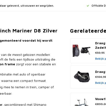
jklaar geleverd, uitvouwen en wegrijden.
Officiële 
Gerelateerd
inch Mariner D8 Zilver
gemonteerd voordat hij wordt
Draag
Zadel
€50,95
één van de meest gekozen modellen
Bekijk 
 de fiets een tijdloze uitstraling die
hon frame
zorgt voor een stabiele en
Draag
ombinatie met auto of openbaar
€104,9
, waarna een compact formaat
Bekijk 
ig mee te nemen in trein, camper of
teerbaar.
Vouwfi
€899,0
ur
, gecombineerd met Shimano