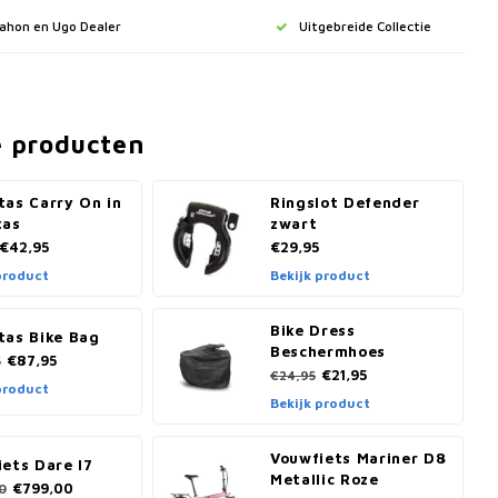
Dahon en Ugo Dealer
Uitgebreide Collectie
e producten
tas Carry On in
Ringslot Defender
tas
zwart
€42,95
€29,95
product
Bekijk product
Bike Dress
tas Bike Bag
Beschermhoes
€87,95
5
€21,95
€24,95
product
Bekijk product
Vouwfiets Mariner D8
ets Dare I7
Metallic Roze
€799,00
0